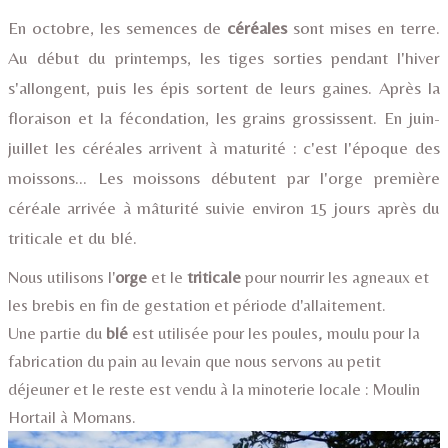
ACTIVITÉS
En octobre, les semences de
céréales
sont mises en terre.
SERVICES
▼
Au début du printemps, les tiges sorties pendant l'hiver
s'allongent, puis les épis sortent de leurs gaines. Après la
INFOS
▼
floraison et la fécondation, les grains grossissent. En juin-
ACCÈS
juillet les céréales arrivent à maturité : c'est l'époque des
moissons… Les moissons débutent par l'orge première
CONTACT
céréale arrivée à mâturité suivie environ 15 jours après du
BLOG
triticale et du blé.
Nous utilisons l'
orge
et le
triticale
pour nourrir les agneaux et
les brebis en fin de gestation et période d'allaitement.
Une partie du
blé
est utilisée pour les poules, moulu pour la
fabrication du pain au levain que nous servons au petit
déjeuner et le reste est vendu à la minoterie locale : Moulin
Hortail à Mornans.