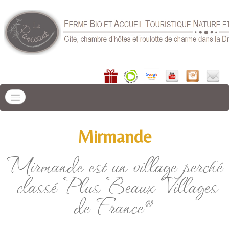
ACCUEIL
Mirmande
LIEU DE SÉJOUR
▼
Mirmande est un village perché
GÎTES
▼
classé Plus Beaux Villages
CHAMBRE D'HÔTES
de France®
PRÉPARER VOTRE SÉJOUR
▼