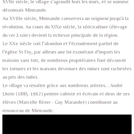
XVIIe siècle, le village s’agrandit hors les murs, et se nomme
désormais Mirmande.
Au XVIIIe siècle, Mirmande conservera un seigneur jusqu'à la
révolution. Au cours du XIXe siècle, la sériciculture (élevage
du ver à soie) devient la richesse principale de la région.
Le XXe siècle voit l’abandon et l’écroulement partiel de
l’église St Foy, par ailleurs une loi exonérant d’impots les
maisons sans toit, de nombreux propriétaires font découvrir
les toitures et les maisons devenues des ruines sont rachetées
au prix des tuiles.
Le village va renaître grâce aux nombreux artistes... André
Lhote (1885-1962) peintre cubiste et écrivain et deux de ses
élèves (Marcelle Rivier - Guy Marandet) contribuent au
renouveau de Mirmande.