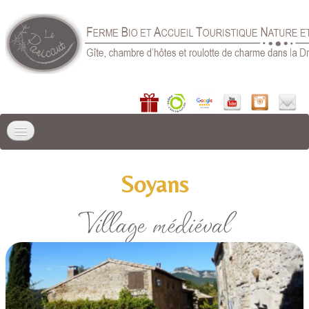
ACCUEIL
Soyans
LIEU DE SÉJOUR
▼
Village médiéval
GÎTES
▼
CHAMBRE D'HÔTES
RÉSERVER
▼