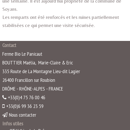
une semaine. Il est aujourd’hui propriété de la commune de
Soyans.
Les remparts ont été renforcés et les ruines partiellement
stabilisées ce qui permet une visite sécurisée.
Contact
Ferme Bio Le Panicaut
BOUTTIER Maëlia, Marie-Claire & Eric
335 Route de La Montagne Lieu-dit Lagier
26400
Francillon sur Roubion
DRÔME - RHÔNE-ALPES - FRANCE
+33(0)4 75 76 00 46
+33(0)6 99 36 23 59
Nous contacter
Infos utiles