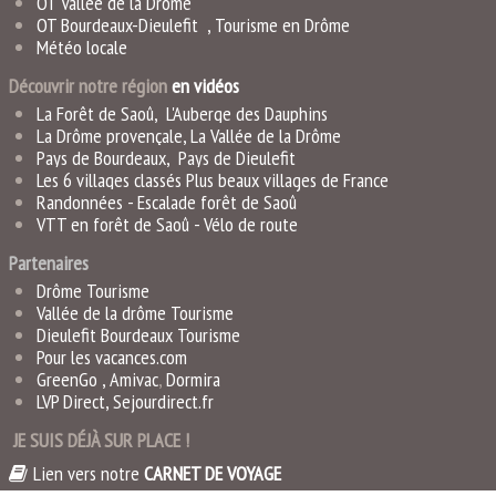
OT Vallée de la Drôme
OT Bourdeaux-Dieulefit
,
Tourisme en Drôme
Météo locale
Découvrir notre région
en vidéo
s
La Forêt de Saoû
,
L'Auberge des Dauphins
La Drôme provençale
,
La Vallée de la Drôme
Pays de Bourdeaux
,
Pays de Dieulefit
Les 6 villages classés Plus beaux villages de France
Randonnées -
Escalade forêt de Saoû
VTT en forêt de Saoû
-
Vélo de rout
e
Partenaires
Drôme Tourisme
Vallée de la drôme Tourisme
Dieulefit Bourdeaux Tourisme
Pour les vacances.com
GreenGo ,
Amivac
,
Dormira
LVP Direct
,
Sejourdirect.fr
JE SUIS DÉJÀ SUR PLACE !
Lien vers notre
CARNET DE VOYAGE