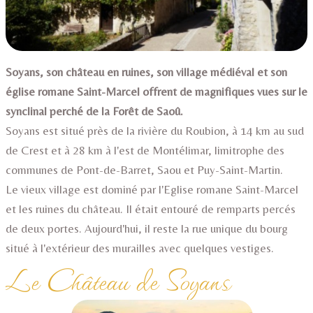
ACTIVITÉS
SERVICES
▼
INFOS
▼
Soyans, son château en ruines, son village médiéval et son
église romane Saint-Marcel offrent de magnifiques vues sur le
ACCÈS
synclinal perché de la Forêt de Saoû.
CONTACT
Soyans est situé près de la rivière du Roubion, à 14 km au sud
de Crest et à 28 km à l'est de Montélimar, limitrophe des
BLOG
communes de Pont-de-Barret, Saou et Puy-Saint-Martin.
Le vieux village est dominé par l'Eglise romane Saint-Marcel
et les ruines du château. Il était entouré de remparts percés
de deux portes. Aujourd'hui, il reste la rue unique du bourg
situé à l'extérieur des murailles avec quelques vestiges.
Le Château de Soyans